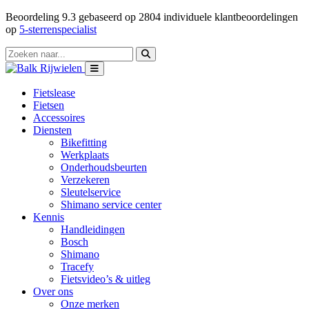
Beoordeling
9.3
gebaseerd op
2804
individuele klantbeoordelingen
op
5-sterrenspecialist
Fietslease
Fietsen
Accessoires
Diensten
Bikefitting
Werkplaats
Onderhoudsbeurten
Verzekeren
Sleutelservice
Shimano service center
Kennis
Handleidingen
Bosch
Shimano
Tracefy
Fietsvideo’s & uitleg
Over ons
Onze merken