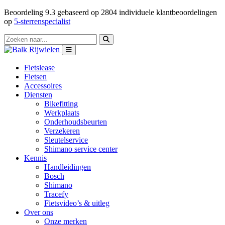
Beoordeling
9.3
gebaseerd op
2804
individuele klantbeoordelingen
op
5-sterrenspecialist
Fietslease
Fietsen
Accessoires
Diensten
Bikefitting
Werkplaats
Onderhoudsbeurten
Verzekeren
Sleutelservice
Shimano service center
Kennis
Handleidingen
Bosch
Shimano
Tracefy
Fietsvideo’s & uitleg
Over ons
Onze merken