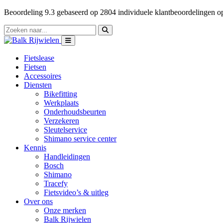
Beoordeling
9.3
gebaseerd op
2804
individuele klantbeoordelingen 
Fietslease
Fietsen
Accessoires
Diensten
Bikefitting
Werkplaats
Onderhoudsbeurten
Verzekeren
Sleutelservice
Shimano service center
Kennis
Handleidingen
Bosch
Shimano
Tracefy
Fietsvideo’s & uitleg
Over ons
Onze merken
Balk Rijwielen