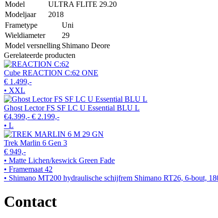
Model
ULTRA FLITE 29.20
Modeljaar
2018
Frametype
Uni
Wieldiameter
29
Model versnelling
Shimano Deore
Gerelateerde producten
Cube REACTION C:62 ONE
€ 1.499,-
• XXL
Ghost Lector FS SF LC U Essential BLU L
€4.399,-
€ 2.199,-
• L
Trek Marlin 6 Gen 3
€ 949,-
• Matte Lichen/keswick Green Fade
• Framemaat 42
• Shimano MT200 hydraulische schijfrem Shimano RT26, 6-bout, 18
Contact