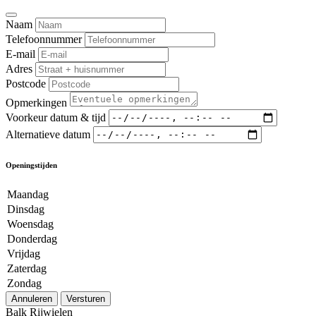
Naam
Telefoonnummer
E-mail
Adres
Postcode
Opmerkingen
Voorkeur datum & tijd
Alternatieve datum
Openingstijden
Maandag
Dinsdag
Woensdag
Donderdag
Vrijdag
Zaterdag
Zondag
Annuleren
Versturen
Balk Rijwielen