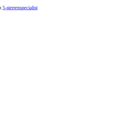
op
5-sterrenspecialist