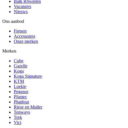
Balk Rijwielen
Vacatures
Nieuws
Ons aanbod
Fietsen
Accessoires
Onze merken
Merken
Cube
Gazelle
Koga
Koga Signature
KTM
Loekie
Pegasus
Pfautec
Phatfour
Riese en Muller
Tenways
Trek
Vici