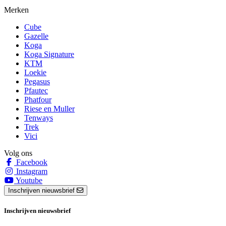
Merken
Cube
Gazelle
Koga
Koga Signature
KTM
Loekie
Pegasus
Pfautec
Phatfour
Riese en Muller
Tenways
Trek
Vici
Volg ons
Facebook
Instagram
Youtube
Inschrijven nieuwsbrief
Inschrijven nieuwsbrief