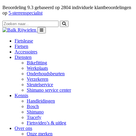
Beoordeling
9.3
gebaseerd op
2804
individuele klantbeoordelingen
op
5-sterrenspecialist
Fietslease
Fietsen
Accessoires
Diensten
Bikefitting
Werkplaats
Onderhoudsbeurten
Verzekeren
Sleutelservice
Shimano service center
Kennis
Handleidingen
Bosch
Shimano
Tracefy
Fietsvideo’s & uitleg
Over ons
Onze merken