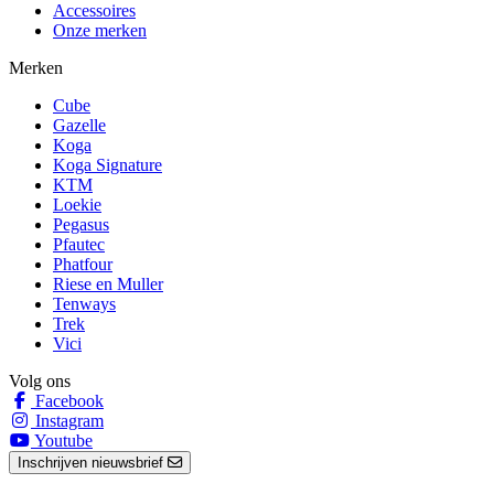
Accessoires
Onze merken
Merken
Cube
Gazelle
Koga
Koga Signature
KTM
Loekie
Pegasus
Pfautec
Phatfour
Riese en Muller
Tenways
Trek
Vici
Volg ons
Facebook
Instagram
Youtube
Inschrijven nieuwsbrief