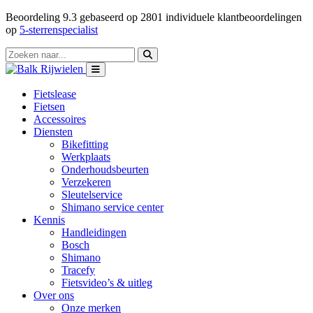
Beoordeling
9.3
gebaseerd op
2801
individuele klantbeoordelingen
op
5-sterrenspecialist
Fietslease
Fietsen
Accessoires
Diensten
Bikefitting
Werkplaats
Onderhoudsbeurten
Verzekeren
Sleutelservice
Shimano service center
Kennis
Handleidingen
Bosch
Shimano
Tracefy
Fietsvideo’s & uitleg
Over ons
Onze merken