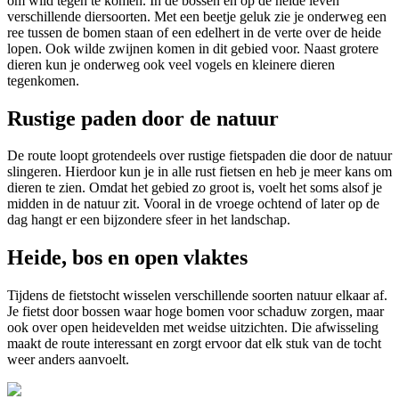
om wild tegen te komen. In de bossen en op de heide leven
verschillende diersoorten. Met een beetje geluk zie je onderweg een
ree tussen de bomen staan of een edelhert in de verte over de heide
lopen. Ook wilde zwijnen komen in dit gebied voor. Naast grotere
dieren kun je onderweg ook veel vogels en kleinere dieren
tegenkomen.
Rustige paden door de natuur
De route loopt grotendeels over rustige fietspaden die door de natuur
slingeren. Hierdoor kun je in alle rust fietsen en heb je meer kans om
dieren te zien. Omdat het gebied zo groot is, voelt het soms alsof je
midden in de natuur zit. Vooral in de vroege ochtend of later op de
dag hangt er een bijzondere sfeer in het landschap.
Heide, bos en open vlaktes
Tijdens de fietstocht wisselen verschillende soorten natuur elkaar af.
Je fietst door bossen waar hoge bomen voor schaduw zorgen, maar
ook over open heidevelden met weidse uitzichten. Die afwisseling
maakt de route interessant en zorgt ervoor dat elk stuk van de tocht
weer anders aanvoelt.