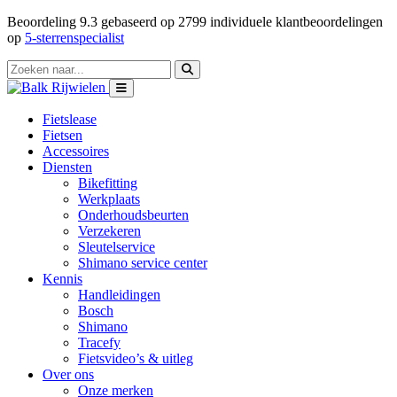
Beoordeling
9.3
gebaseerd op
2799
individuele klantbeoordelingen
op
5-sterrenspecialist
Fietslease
Fietsen
Accessoires
Diensten
Bikefitting
Werkplaats
Onderhoudsbeurten
Verzekeren
Sleutelservice
Shimano service center
Kennis
Handleidingen
Bosch
Shimano
Tracefy
Fietsvideo’s & uitleg
Over ons
Onze merken