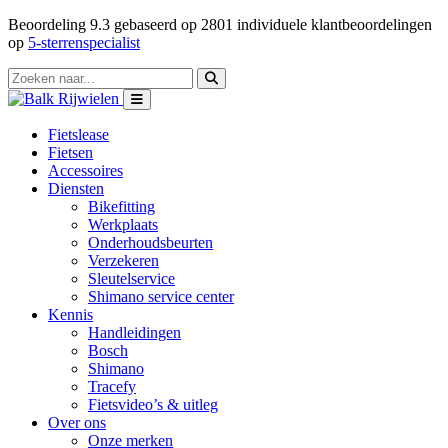
Beoordeling
9.3
gebaseerd op
2801
individuele klantbeoordelingen
op
5-sterrenspecialist
Fietslease
Fietsen
Accessoires
Diensten
Bikefitting
Werkplaats
Onderhoudsbeurten
Verzekeren
Sleutelservice
Shimano service center
Kennis
Handleidingen
Bosch
Shimano
Tracefy
Fietsvideo’s & uitleg
Over ons
Onze merken