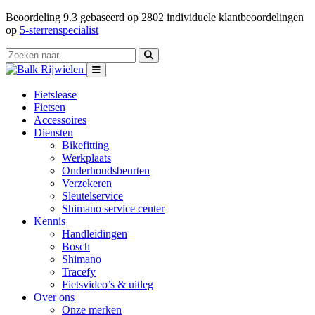
Beoordeling
9.3
gebaseerd op
2802
individuele klantbeoordelingen
op
5-sterrenspecialist
Fietslease
Fietsen
Accessoires
Diensten
Bikefitting
Werkplaats
Onderhoudsbeurten
Verzekeren
Sleutelservice
Shimano service center
Kennis
Handleidingen
Bosch
Shimano
Tracefy
Fietsvideo’s & uitleg
Over ons
Onze merken