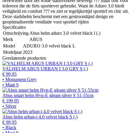
tweewieler door het wilde stadsverkeer beweegt ??? maar ook voor
iedereen die de fiets sportiever gebruikt. Want de Aduro 3.0 biedt
veiligheid en comfort ??? en ziet er tegelijkertijd sportief en chic uit.
Deze stadshelm beschermt met een gestroomlijnd design en
geoptimaliseerde ventilatie voor sportief rijden
Specificaties
Omschrijving
Abus helm aduro 3.0 velvet black l (.)
Merk
ABUS
Model
ADURO 3.0 velvet black L
Modeljaar
2023
Gerelateerde producten
VALHELM ABUS URBAN I 3.0 GRY S (.)
€ 99,95
• Monument Grey
• Maat S
Abus smart helm Hyp-E gleam silver S 51-55cm
€ 199,95
• Silver
Abus helm urban-i 4.0 velvet black S (.)
€ 99,95
• Black
• Maat S