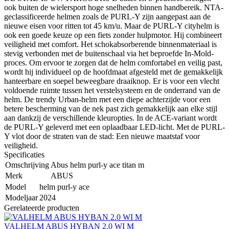
ook buiten de wielersport hoge snelheden binnen handbereik. NTA-
geclassificeerde helmen zoals de PURL-Y zijn aangepast aan de
nieuwe eisen voor ritten tot 45 km/u. Maar de PURL-Y cityhelm is
ook een goede keuze op een fiets zonder hulpmotor. Hij combineert
veiligheid met comfort. Het schokabsorberende binnenmateriaal is
stevig verbonden met de buitenschaal via het beproefde In-Mold-
proces. Om ervoor te zorgen dat de helm comfortabel en veilig past,
wordt hij individueel op de hoofdmaat afgesteld met de gemakkelijk
hanteerbare en soepel beweegbare draaiknop. Er is voor een vlecht
voldoende ruimte tussen het verstelsysteem en de onderrand van de
helm. De trendy Urban-helm met een diepe achterzijde voor een
betere bescherming van de nek past zich gemakkelijk aan elke stijl
aan dankzij de verschillende kleuropties. In de ACE-variant wordt
de PURL-Y geleverd met een oplaadbaar LED-licht. Met de PURL-
Y vlot door de straten van de stad: Een nieuwe maatstaf voor
veiligheid.
Specificaties
Omschrijving
Abus helm purl-y ace titan m
Merk
ABUS
Model
helm purl-y ace
Modeljaar
2024
Gerelateerde producten
VALHELM ABUS HYBAN 2.0 WI M