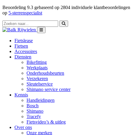
Beoordeling
9.3
gebaseerd op
2804
individuele klantbeoordelingen
op
5-sterrenspecialist
Fietslease
Fietsen
Accessoires
Diensten
Bikefitting
Werkplaats
Onderhoudsbeurten
Verzekeren
Sleutelservice
Shimano service center
Kennis
Handleidingen
Bosch
Shimano
Tracefy
Fietsvideo’s & uitleg
Over ons
Onze merken