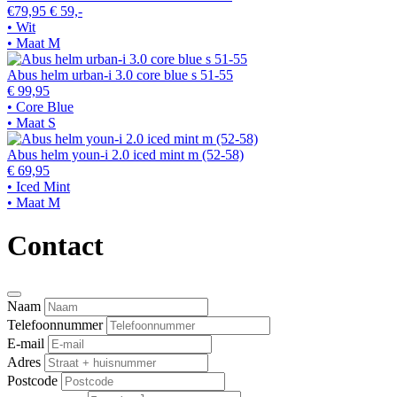
€79,95
€ 59,-
• Wit
• Maat M
Abus helm urban-i 3.0 core blue s 51-55
€ 99,95
• Core Blue
• Maat S
Abus helm youn-i 2.0 iced mint m (52-58)
€ 69,95
• Iced Mint
• Maat M
Contact
Naam
Telefoonnummer
E-mail
Adres
Postcode