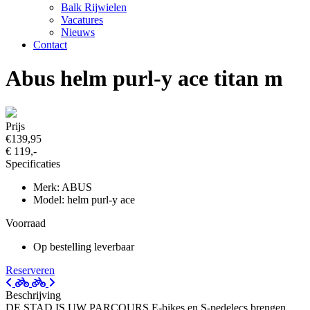
Balk Rijwielen
Vacatures
Nieuws
Contact
Abus helm purl-y ace titan m
Prijs
€139,95
€ 119,-
Specificaties
Merk: ABUS
Model: helm purl-y ace
Voorraad
Op bestelling leverbaar
Reserveren
Beschrijving
DE STAD IS UW PARCOURS E-bikes en S-pedelecs brengen