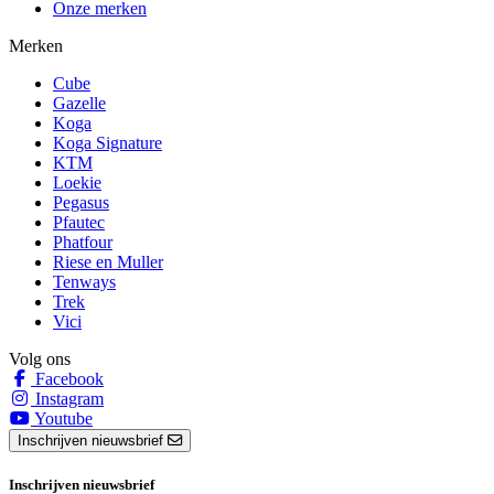
Onze merken
Merken
Cube
Gazelle
Koga
Koga Signature
KTM
Loekie
Pegasus
Pfautec
Phatfour
Riese en Muller
Tenways
Trek
Vici
Volg ons
Facebook
Instagram
Youtube
Inschrijven nieuwsbrief
Inschrijven nieuwsbrief