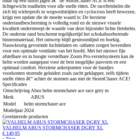
maar op een storm jagen â€“ de StormChaser ACE is een
lichtgewicht roadhelm voor alle snelle ritten. De racefietshelm die
zich bij wielerprofs in wegwedstrijden en cyclocross heeft bewezen,
krijgt een update die de moeite waard is: De herziene
onderrandbescherming is volledig rond en de nieuwe visuele
kwaliteit onderstreept de waarde van deze bijzonder lichte fietshelm.
De onderste rand beschermt tegelijkertijd het schokabsorberende
binnenmateriaal. Het ontwerp blijft gestroomlijnd en hoekig.
Nauwkeurig gevormde luchtinlaten en -uitlaten zorgen bovendien
voor een optimale ventilatie van het hoofd. Met het nieuwe fijn
afstelbare en in hoogte verstelbare Zoom Pro-verstelsysteem kan de
helm worden aangepast voor de best mogelijke pasvorm en een
optimaal comfort. Herziene ankerpunten voor de bandjes
voorkomen storende geluiden zoals zacht geklapper, zelfs tijdens
snelle ritten â€“ achter de stormen aan met de StormChaser ACE!
Specificaties
Omschrijving
Abus helm stormchaser ace race grey m
Merk
ABUS
Model
helm stormchaser ace
Modeljaar
2024
Gerelateerde producten
VALHELM ABUS STORMCHASER DGRY XL
€ 149,95
• Titan