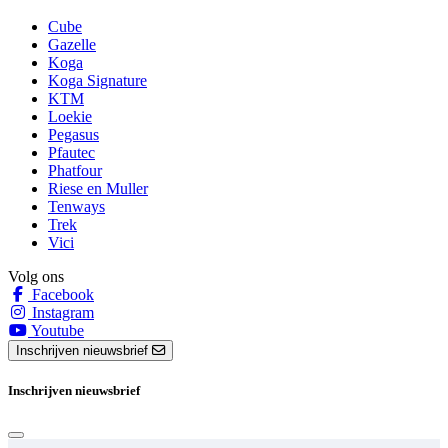
Cube
Gazelle
Koga
Koga Signature
KTM
Loekie
Pegasus
Pfautec
Phatfour
Riese en Muller
Tenways
Trek
Vici
Volg ons
Facebook
Instagram
Youtube
Inschrijven nieuwsbrief
Inschrijven nieuwsbrief