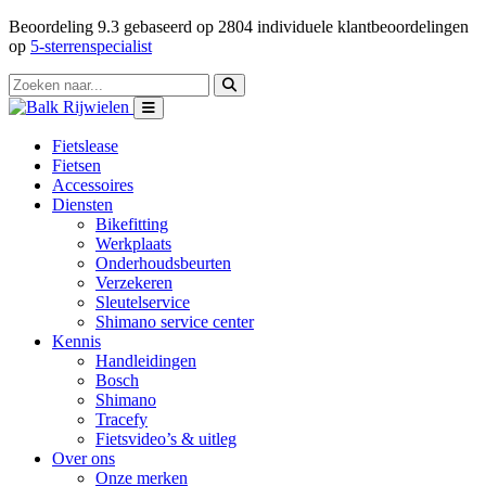
Beoordeling
9.3
gebaseerd op
2804
individuele klantbeoordelingen
op
5-sterrenspecialist
Fietslease
Fietsen
Accessoires
Diensten
Bikefitting
Werkplaats
Onderhoudsbeurten
Verzekeren
Sleutelservice
Shimano service center
Kennis
Handleidingen
Bosch
Shimano
Tracefy
Fietsvideo’s & uitleg
Over ons
Onze merken