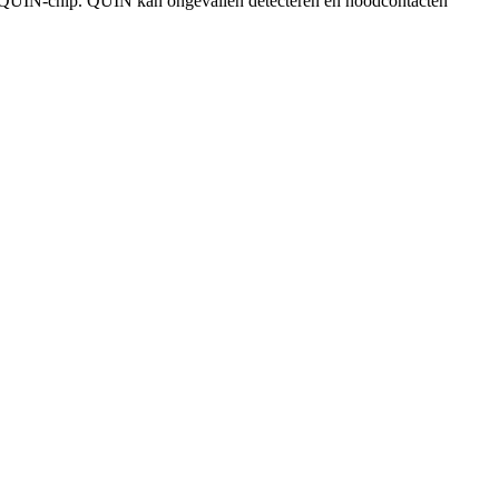
een QUIN-chip. QUIN kan ongevallen detecteren en noodcontacten