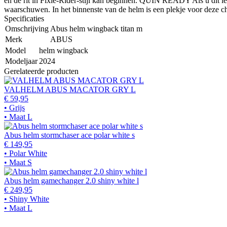
en de rit in Fixie-Rider-stijl kan beginnen. QUIN READY Als u dit i
waarschuwen. In het binnenste van de helm is een plekje voor deze c
Specificaties
Omschrijving
Abus helm wingback titan m
Merk
ABUS
Model
helm wingback
Modeljaar
2024
Gerelateerde producten
VALHELM ABUS MACATOR GRY L
€ 59,95
• Grijs
• Maat L
Abus helm stormchaser ace polar white s
€ 149,95
• Polar White
• Maat S
Abus helm gamechanger 2.0 shiny white l
€ 249,95
• Shiny White
• Maat L