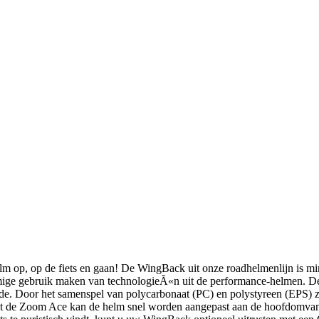
 op de fiets en gaan! De WingBack uit onze roadhelmenlijn is minima
mige gebruik maken van technologieĂ«n uit de performance-helmen. De
jde. Door het samenspel van polycarbonaat (PC) en polystyreen (EPS) ziet
t de Zoom Ace kan de helm snel worden aangepast aan de hoofdomvang 