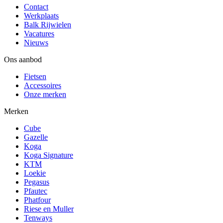
Contact
Werkplaats
Balk Rijwielen
Vacatures
Nieuws
Ons aanbod
Fietsen
Accessoires
Onze merken
Merken
Cube
Gazelle
Koga
Koga Signature
KTM
Loekie
Pegasus
Pfautec
Phatfour
Riese en Muller
Tenways