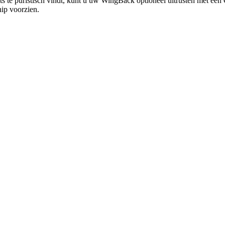
ets te puristisch vindt, kunt u uw WingBack optioneel uitrusten met 
hip voorzien.