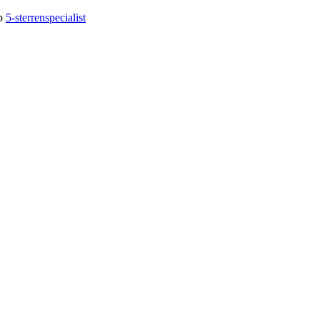
op
5-sterrenspecialist