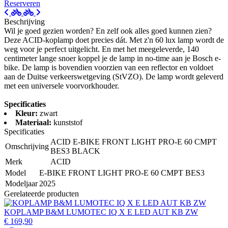
Reserveren
Beschrijving
Wil je goed gezien worden? En zelf ook alles goed kunnen zien?
Deze ACID-koplamp doet precies dát. Met z'n 60 lux lamp wordt de
weg voor je perfect uitgelicht. En met het meegeleverde, 140
centimeter lange snoer koppel je de lamp in no-time aan je Bosch e-
bike. De lamp is bovendien voorzien van een reflector en voldoet
aan de Duitse verkeerswetgeving (StVZO). De lamp wordt geleverd
met een universele voorvorkhouder.
Specificaties
Kleur:
zwart
Materiaal:
kunststof
Specificaties
ACID E-BIKE FRONT LIGHT PRO-E 60 CMPT
Omschrijving
BES3 BLACK
Merk
ACID
Model
E-BIKE FRONT LIGHT PRO-E 60 CMPT BES3
Modeljaar
2025
Gerelateerde producten
KOPLAMP B&M LUMOTEC IQ X E LED AUT KB ZW
€ 169,90