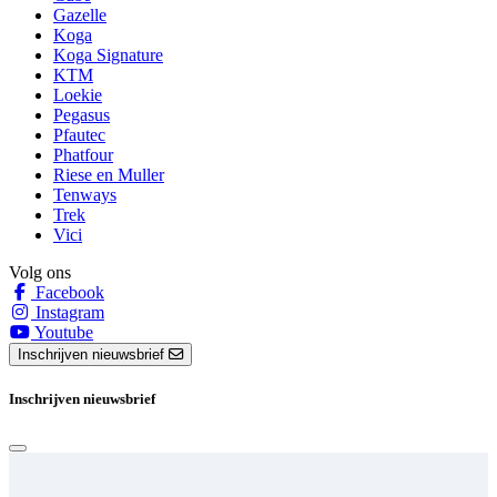
Gazelle
Koga
Koga Signature
KTM
Loekie
Pegasus
Pfautec
Phatfour
Riese en Muller
Tenways
Trek
Vici
Volg ons
Facebook
Instagram
Youtube
Inschrijven nieuwsbrief
Inschrijven nieuwsbrief