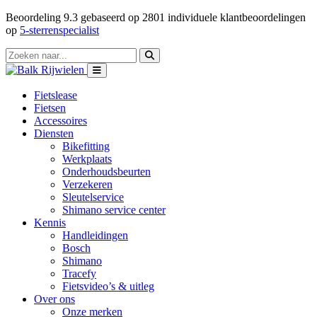
Beoordeling
9.3
gebaseerd op
2801
individuele klantbeoordelingen
op
5-sterrenspecialist
Fietslease
Fietsen
Accessoires
Diensten
Bikefitting
Werkplaats
Onderhoudsbeurten
Verzekeren
Sleutelservice
Shimano service center
Kennis
Handleidingen
Bosch
Shimano
Tracefy
Fietsvideo’s & uitleg
Over ons
Onze merken