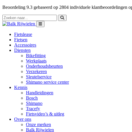
Beoordeling
9.3
gebaseerd op
2804
individuele klantbeoordelingen 
Fietslease
Fietsen
Accessoires
Diensten
Bikefitting
Werkplaats
Onderhoudsbeurten
Verzekeren
Sleutelservice
Shimano service center
Kennis
Handleidingen
Bosch
Shimano
Tracefy
Fietsvideo’s & uitleg
Over ons
Onze merken
Balk Rijwielen