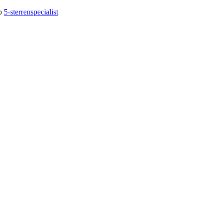
op
5-sterrenspecialist