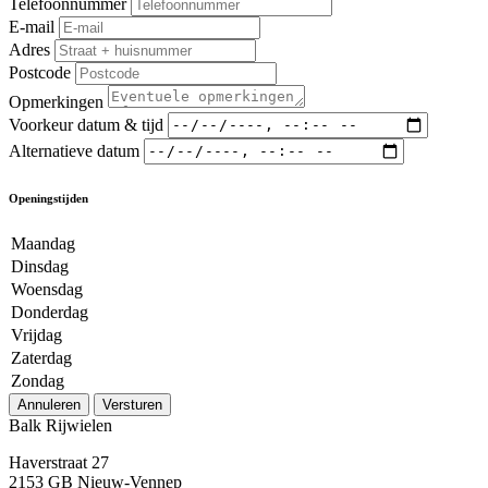
Telefoonnummer
E-mail
Adres
Postcode
Opmerkingen
Voorkeur datum & tijd
Alternatieve datum
Openingstijden
Maandag
Dinsdag
Woensdag
Donderdag
Vrijdag
Zaterdag
Zondag
Annuleren
Versturen
Balk Rijwielen
Haverstraat 27
2153 GB Nieuw-Vennep