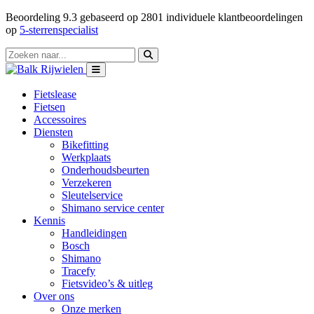
Beoordeling
9.3
gebaseerd op
2801
individuele klantbeoordelingen
op
5-sterrenspecialist
Fietslease
Fietsen
Accessoires
Diensten
Bikefitting
Werkplaats
Onderhoudsbeurten
Verzekeren
Sleutelservice
Shimano service center
Kennis
Handleidingen
Bosch
Shimano
Tracefy
Fietsvideo’s & uitleg
Over ons
Onze merken