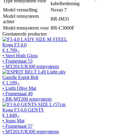
Type remsysteem voor
kabelbediening
Model versnelling
Nexus 7
Model remsysteem
BR-IM31
achter
Model remsysteem voor
BR-C3000F
Gerelateerde producten
Koga F3 4.0
€ 1.799,-
• Steel High Gloss
• Framemaat 53
• MT201/UR300 remsysteem
Gazelle Esprit Belt
€ 1.199,-
• Light Olive Mat
• Framemaat 49
• BR-MT200 remsysteem
Koga F3 6.0 GENTS
€ 1.849,-
• Jeans Mat
• Framemaat 57
• MT201/UR300 remsysteem