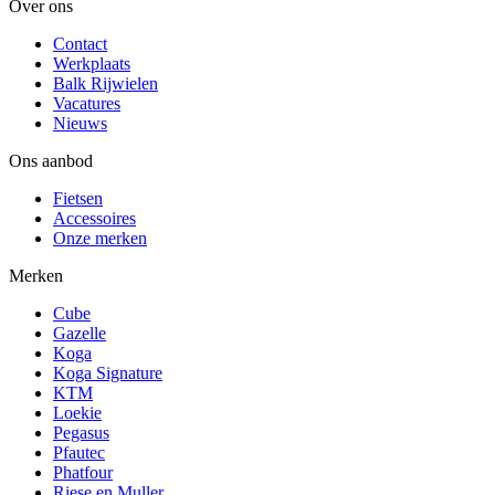
Over ons
Contact
Werkplaats
Balk Rijwielen
Vacatures
Nieuws
Ons aanbod
Fietsen
Accessoires
Onze merken
Merken
Cube
Gazelle
Koga
Koga Signature
KTM
Loekie
Pegasus
Pfautec
Phatfour
Riese en Muller