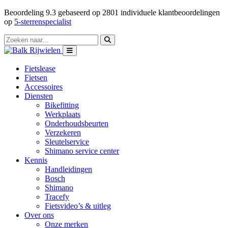
Beoordeling
9.3
gebaseerd op
2801
individuele klantbeoordelingen
op
5-sterrenspecialist
Fietslease
Fietsen
Accessoires
Diensten
Bikefitting
Werkplaats
Onderhoudsbeurten
Verzekeren
Sleutelservice
Shimano service center
Kennis
Handleidingen
Bosch
Shimano
Tracefy
Fietsvideo’s & uitleg
Over ons
Onze merken