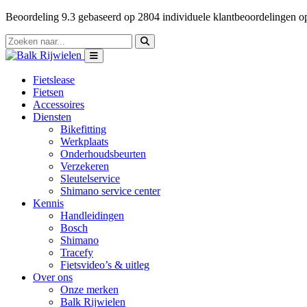
Beoordeling
9.3
gebaseerd op
2804
individuele klantbeoordelingen 
Fietslease
Fietsen
Accessoires
Diensten
Bikefitting
Werkplaats
Onderhoudsbeurten
Verzekeren
Sleutelservice
Shimano service center
Kennis
Handleidingen
Bosch
Shimano
Tracefy
Fietsvideo’s & uitleg
Over ons
Onze merken
Balk Rijwielen