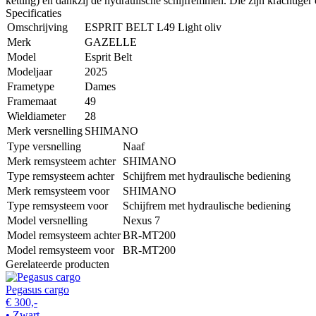
ketting) en dankzij de hydraulische schijfremmen. Die zijn krachtige
Specificaties
Omschrijving
ESPRIT BELT L49 Light oliv
Merk
GAZELLE
Model
Esprit Belt
Modeljaar
2025
Frametype
Dames
Framemaat
49
Wieldiameter
28
Merk versnelling
SHIMANO
Type versnelling
Naaf
Merk remsysteem achter
SHIMANO
Type remsysteem achter
Schijfrem met hydraulische bediening
Merk remsysteem voor
SHIMANO
Type remsysteem voor
Schijfrem met hydraulische bediening
Model versnelling
Nexus 7
Model remsysteem achter
BR-MT200
Model remsysteem voor
BR-MT200
Gerelateerde producten
Pegasus cargo
€ 300,-
• Zwart