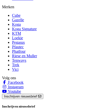
Merken
Cube
Gazelle
Koga
Koga Signature
KTM
Loekie
Pegasus
Pfautec
Phatfour
Riese en Muller
Tenways
Trek
Vici
Volg ons
Facebook
Instagram
Youtube
Inschrijven nieuwsbrief
Inschrijven nieuwsbrief