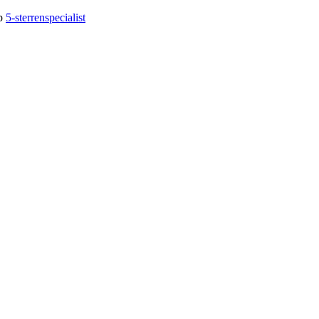
op
5-sterrenspecialist