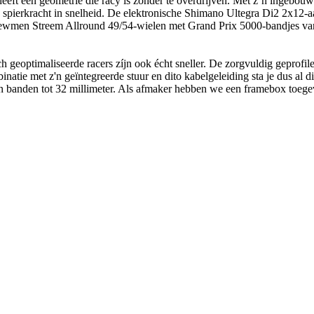
t een geometrie die racy is zonder te overdrijven. Met z’n ingebouwde c
 spierkracht in snelheid. De elektronische Shimano Ultegra Di2 2x12-aa
Newmen Streem Allround 49/54-wielen met Grand Prix 5000-bandjes van C
isch geoptimaliseerde racers zíjn ook écht sneller. De zorgvuldig gepro
binatie met z'n geïntegreerde stuur en dito kabelgeleiding sta je dus al
n banden tot 32 millimeter. Als afmaker hebben we een framebox toegev