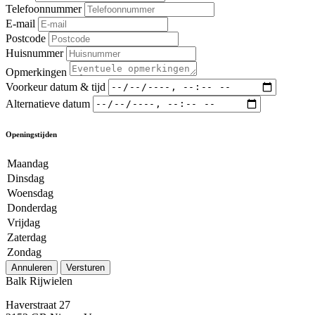
Telefoonnummer
E-mail
Postcode
Huisnummer
Opmerkingen
Voorkeur datum & tijd
Alternatieve datum
Openingstijden
Maandag
Dinsdag
Woensdag
Donderdag
Vrijdag
Zaterdag
Zondag
Annuleren
Versturen
Balk Rijwielen
Haverstraat 27