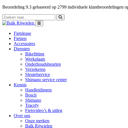
Beoordeling
9.3
gebaseerd op
2799
individuele klantbeoordelingen 
Fietslease
Fietsen
Accessoires
Diensten
Bikefitting
Werkplaats
Onderhoudsbeurten
Verzekeren
Sleutelservice
Shimano service center
Kennis
Handleidingen
Bosch
Shimano
Tracefy
Fietsvideo’s & uitleg
Over ons
Onze merken
Balk Rijwielen