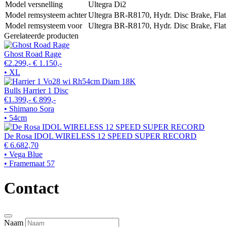
Model versnelling
Ultegra Di2
Model remsysteem achter
Ultegra BR-R8170, Hydr. Disc Brake, Flat
Model remsysteem voor
Ultegra BR-R8170, Hydr. Disc Brake, Flat
Gerelateerde producten
Ghost Road Rage
€2.299,-
€ 1.150,-
• XL
Bulls Harrier 1 Disc
€1.399,-
€ 899,-
• Shimano Sora
• 54cm
De Rosa IDOL WIRELESS 12 SPEED SUPER RECORD
€ 6.682,70
• Vega Blue
• Framemaat 57
Contact
Naam