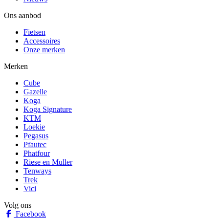
Ons aanbod
Fietsen
Accessoires
Onze merken
Merken
Cube
Gazelle
Koga
Koga Signature
KTM
Loekie
Pegasus
Pfautec
Phatfour
Riese en Muller
Tenways
Trek
Vici
Volg ons
Facebook