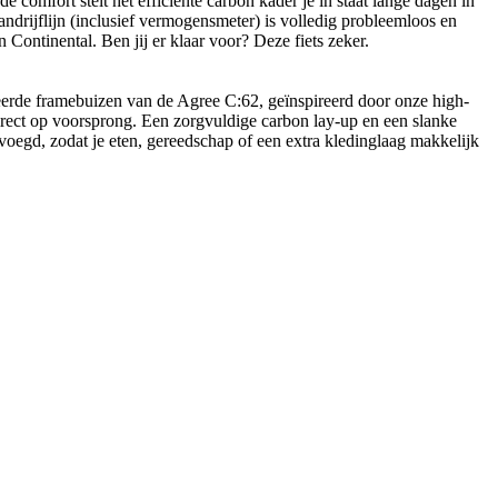
omfort stelt het efficiënte carbon kader je in staat lange dagen in
ndrijflijn (inclusief vermogensmeter) is volledig probleemloos en
ontinental. Ben jij er klaar voor? Deze fiets zeker.
fileerde framebuizen van de Agree C:62, geïnspireerd door onze high-
 direct op voorsprong. Een zorgvuldige carbon lay-up en een slanke
oegd, zodat je eten, gereedschap of een extra kledinglaag makkelijk