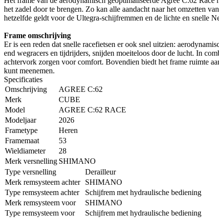
Het frame van de aerodynamisch geoptimaliseerde Agree C:62 Race heef
het zadel door te brengen. Zo kan alle aandacht naar het omzetten van
hetzelfde geldt voor de Ultegra-schijfremmen en de lichte en snelle 
Frame omschrijving
Er is een reden dat snelle racefietsen er ook snel uitzien: aerodynam
end wegracers en tijdrijders, snijden moeiteloos door de lucht. In com
achtervork zorgen voor comfort. Bovendien biedt het frame ruimte aa
kunt meenemen.
Specificaties
Omschrijving
AGREE C:62
Merk
CUBE
Model
AGREE C:62 RACE
Modeljaar
2026
Frametype
Heren
Framemaat
53
Wieldiameter
28
Merk versnelling
SHIMANO
Type versnelling
Derailleur
Merk remsysteem achter
SHIMANO
Type remsysteem achter
Schijfrem met hydraulische bediening
Merk remsysteem voor
SHIMANO
Type remsysteem voor
Schijfrem met hydraulische bediening