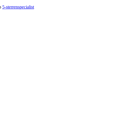
op
5-sterrenspecialist