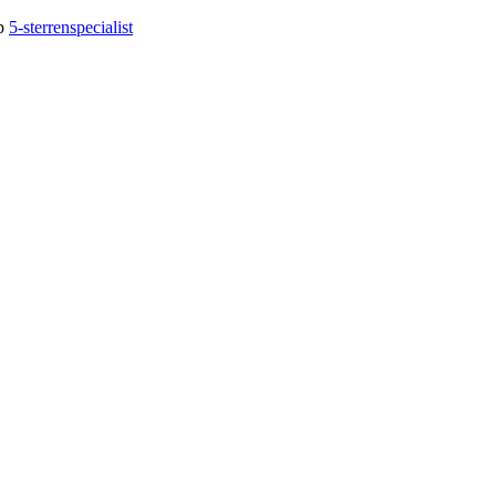
op
5-sterrenspecialist