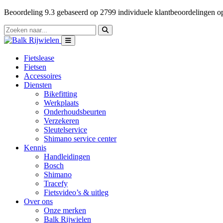
Beoordeling
9.3
gebaseerd op
2799
individuele klantbeoordelingen 
Fietslease
Fietsen
Accessoires
Diensten
Bikefitting
Werkplaats
Onderhoudsbeurten
Verzekeren
Sleutelservice
Shimano service center
Kennis
Handleidingen
Bosch
Shimano
Tracefy
Fietsvideo’s & uitleg
Over ons
Onze merken
Balk Rijwielen