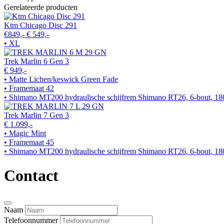
Gerelateerde producten
Ktm Chicago Disc 291
€849,-
€ 549,-
• XL
Trek Marlin 6 Gen 3
€ 949,-
• Matte Lichen/keswick Green Fade
• Framemaat 42
• Shimano MT200 hydraulische schijfrem Shimano RT26, 6-bout, 18
Trek Marlin 7 Gen 3
€ 1.099,-
• Magic Mint
• Framemaat 45
• Shimano MT200 hydraulische schijfrem Shimano RT26, 6-bout, 18
Contact
Naam
Telefoonnummer