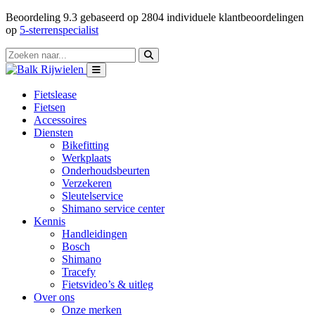
Beoordeling
9.3
gebaseerd op
2804
individuele klantbeoordelingen
op
5-sterrenspecialist
Fietslease
Fietsen
Accessoires
Diensten
Bikefitting
Werkplaats
Onderhoudsbeurten
Verzekeren
Sleutelservice
Shimano service center
Kennis
Handleidingen
Bosch
Shimano
Tracefy
Fietsvideo’s & uitleg
Over ons
Onze merken