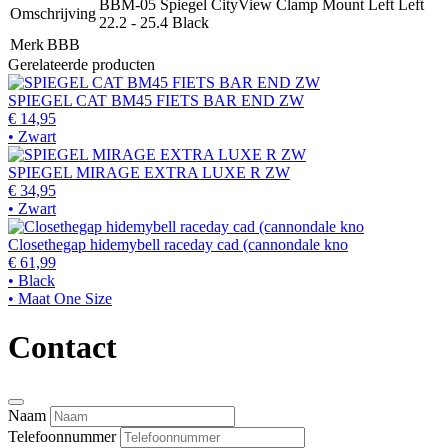
BBM-05 Spiegel CityView Clamp Mount Left Left
Omschrijving
22.2 - 25.4 Black
Merk
BBB
Gerelateerde producten
SPIEGEL CAT BM45 FIETS BAR END ZW
€ 14,95
• Zwart
SPIEGEL MIRAGE EXTRA LUXE R ZW
€ 34,95
• Zwart
Closethegap hidemybell raceday cad (cannondale kno
€ 61,99
• Black
• Maat One Size
Contact
Naam
Telefoonnummer