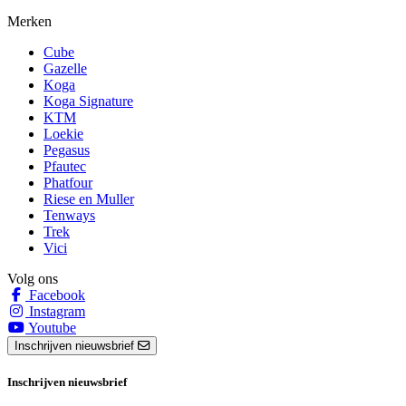
Merken
Cube
Gazelle
Koga
Koga Signature
KTM
Loekie
Pegasus
Pfautec
Phatfour
Riese en Muller
Tenways
Trek
Vici
Volg ons
Facebook
Instagram
Youtube
Inschrijven nieuwsbrief
Inschrijven nieuwsbrief