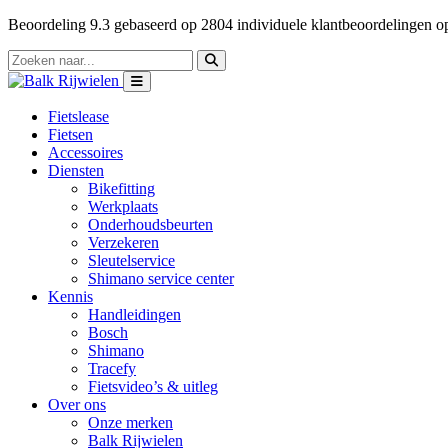
Beoordeling
9.3
gebaseerd op
2804
individuele klantbeoordelingen 
Fietslease
Fietsen
Accessoires
Diensten
Bikefitting
Werkplaats
Onderhoudsbeurten
Verzekeren
Sleutelservice
Shimano service center
Kennis
Handleidingen
Bosch
Shimano
Tracefy
Fietsvideo’s & uitleg
Over ons
Onze merken
Balk Rijwielen