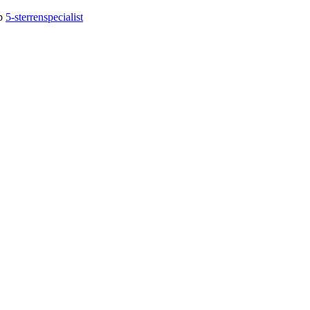
op
5-sterrenspecialist