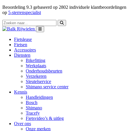
Beoordeling
9.3
gebaseerd op
2802
individuele klantbeoordelingen
op
5-sterrenspecialist
Fietslease
Fietsen
Accessoires
Diensten
Bikefitting
Werkplaats
Onderhoudsbeurten
Verzekeren
Sleutelservice
Shimano service center
Kennis
Handleidingen
Bosch
Shimano
Tracefy
Fietsvideo’s & uitleg
Over ons
Onze merken