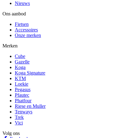
Nieuws
Ons aanbod
Fietsen
Accessoires
Onze merken
Merken
Cube
Gazelle
Koga
Koga Signature
KTM
Loekie
Pegasus
Pfautec
Phatfour
Riese en Muller
Tenways
Trek
Vici
Volg ons