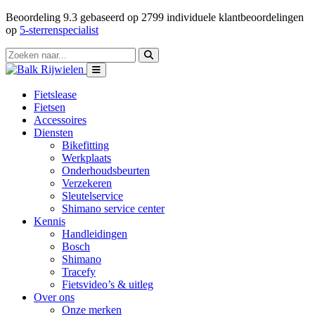
Beoordeling
9.3
gebaseerd op
2799
individuele klantbeoordelingen
op
5-sterrenspecialist
Fietslease
Fietsen
Accessoires
Diensten
Bikefitting
Werkplaats
Onderhoudsbeurten
Verzekeren
Sleutelservice
Shimano service center
Kennis
Handleidingen
Bosch
Shimano
Tracefy
Fietsvideo’s & uitleg
Over ons
Onze merken