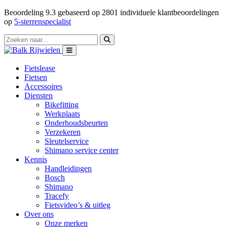
Beoordeling
9.3
gebaseerd op
2801
individuele klantbeoordelingen
op
5-sterrenspecialist
Fietslease
Fietsen
Accessoires
Diensten
Bikefitting
Werkplaats
Onderhoudsbeurten
Verzekeren
Sleutelservice
Shimano service center
Kennis
Handleidingen
Bosch
Shimano
Tracefy
Fietsvideo’s & uitleg
Over ons
Onze merken