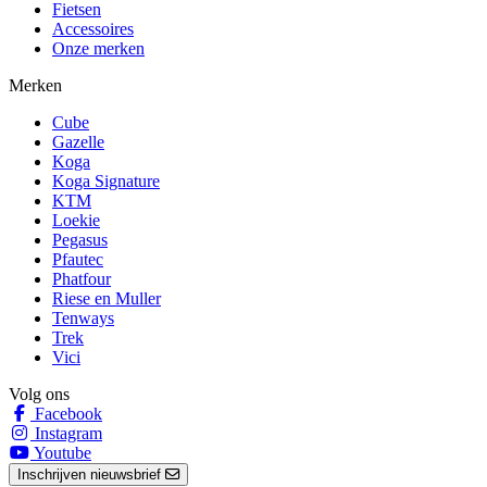
Fietsen
Accessoires
Onze merken
Merken
Cube
Gazelle
Koga
Koga Signature
KTM
Loekie
Pegasus
Pfautec
Phatfour
Riese en Muller
Tenways
Trek
Vici
Volg ons
Facebook
Instagram
Youtube
Inschrijven nieuwsbrief