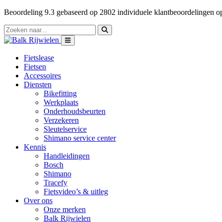
Beoordeling
9.3
gebaseerd op
2802
individuele klantbeoordelingen 
Fietslease
Fietsen
Accessoires
Diensten
Bikefitting
Werkplaats
Onderhoudsbeurten
Verzekeren
Sleutelservice
Shimano service center
Kennis
Handleidingen
Bosch
Shimano
Tracefy
Fietsvideo’s & uitleg
Over ons
Onze merken
Balk Rijwielen