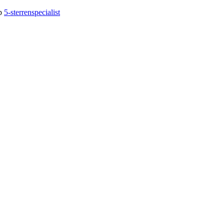
op
5-sterrenspecialist