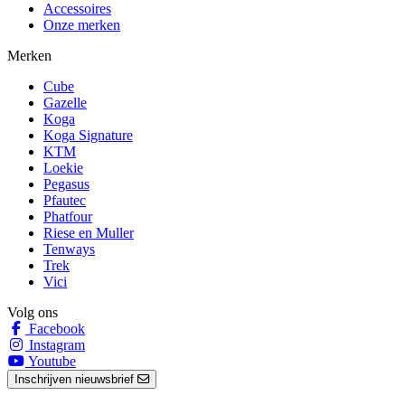
Accessoires
Onze merken
Merken
Cube
Gazelle
Koga
Koga Signature
KTM
Loekie
Pegasus
Pfautec
Phatfour
Riese en Muller
Tenways
Trek
Vici
Volg ons
Facebook
Instagram
Youtube
Inschrijven nieuwsbrief