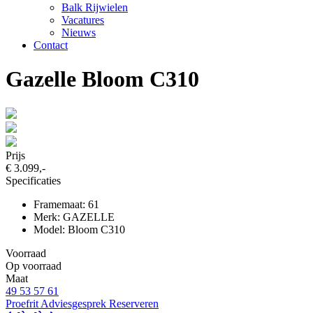
Balk Rijwielen
Vacatures
Nieuws
Contact
Gazelle Bloom C310
Prijs
€ 3.099,-
Specificaties
Framemaat: 61
Merk: GAZELLE
Model: Bloom C310
Voorraad
Op voorraad
Maat
49
53
57
61
Proefrit
Adviesgesprek
Reserveren