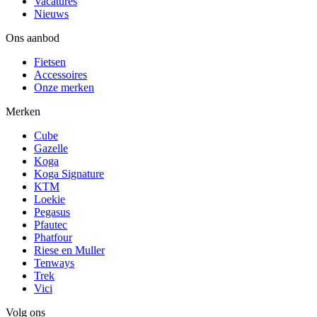
Vacatures
Nieuws
Ons aanbod
Fietsen
Accessoires
Onze merken
Merken
Cube
Gazelle
Koga
Koga Signature
KTM
Loekie
Pegasus
Pfautec
Phatfour
Riese en Muller
Tenways
Trek
Vici
Volg ons