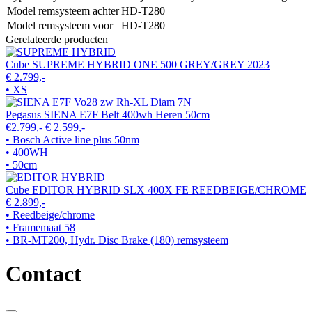
Model remsysteem achter
HD-T280
Model remsysteem voor
HD-T280
Gerelateerde producten
Cube SUPREME HYBRID ONE 500 GREY/GREY 2023
€ 2.799,-
• XS
Pegasus SIENA E7F Belt 400wh Heren 50cm
€2.799,-
€ 2.599,-
• Bosch Active line plus 50nm
• 400WH
• 50cm
Cube EDITOR HYBRID SLX 400X FE REEDBEIGE/CHROME
€ 2.899,-
• Reedbeige/chrome
• Framemaat 58
• BR-MT200, Hydr. Disc Brake (180) remsysteem
Contact