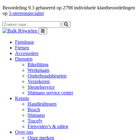
Beoordeling
9.3
gebaseerd op
2798
individuele klantbeoordelingen
op
5-sterrenspecialist
Fietslease
Fietsen
Accessoires
Diensten
Bikefitting
Werkplaats
Onderhoudsbeurten
Verzekeren
Sleutelservice
Shimano service center
Kennis
Handleidingen
Bosch
Shimano
Tracefy
Fietsvideo’s & uitleg
Over ons
Onze merken