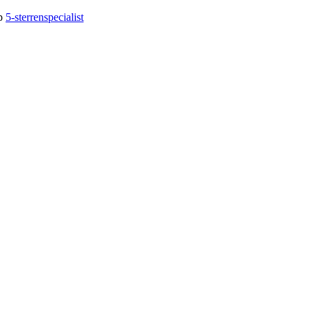
op
5-sterrenspecialist