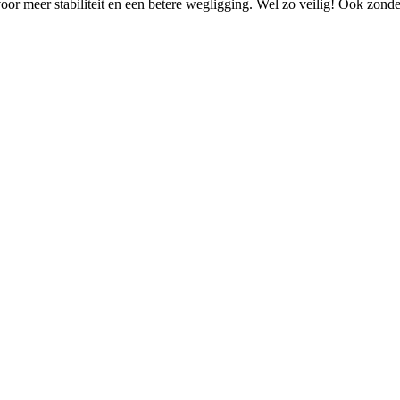
or meer stabiliteit en een betere wegligging. Wel zo veilig! Ook zonder z