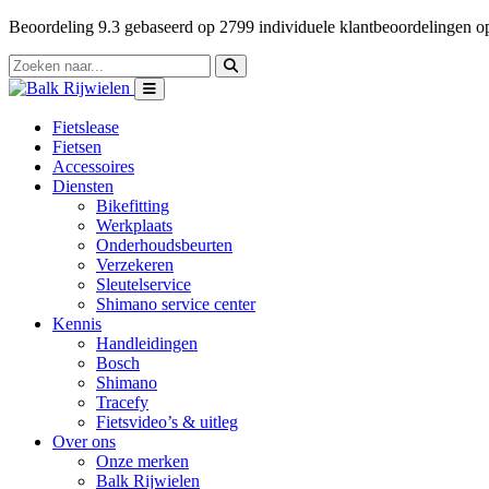
Beoordeling
9.3
gebaseerd op
2799
individuele klantbeoordelingen 
Fietslease
Fietsen
Accessoires
Diensten
Bikefitting
Werkplaats
Onderhoudsbeurten
Verzekeren
Sleutelservice
Shimano service center
Kennis
Handleidingen
Bosch
Shimano
Tracefy
Fietsvideo’s & uitleg
Over ons
Onze merken
Balk Rijwielen