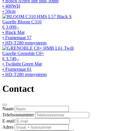
• Bosch Active line plus 50nm
• 400WH
• 50cm
Gazelle Bloom C310
€ 3.099,-
• Black Mat
• Framemaat 57
• HD-T280 remsysteem
Gazelle Grenoble C8+
€ 3.749,-
• Twilight Green Mat
• Framemaat 61
• HD-T280 remsysteem
Contact
Naam
Telefoonnummer
E-mail
Adres