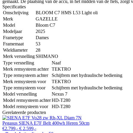
gemaakt. De plaatsing van de accu, in het midden van de fiets, zorgt vo
Specificaties
Omschrijving
BLOOM C7 HMS L53 Light oli
Merk
GAZELLE
Model
Bloom C7
Modeljaar
2025
Frametype
Dames
Framemaat
53
Wieldiameter
28
Merk versnelling
SHIMANO
Type versnelling
Naaf
Merk remsysteem achter
TEKTRO
Type remsysteem achter
Schijfrem met hydraulische bediening
Merk remsysteem voor
TEKTRO
Type remsysteem voor
Schijfrem met hydraulische bediening
Model versnelling
Nexus 7
Model remsysteem achter
HD-T280
Model remsysteem voor
HD-T280
Gerelateerde producten
Pegasus SIENA E7F Belt 400wh Heren 50cm
€2.799,-
€ 2.599,-