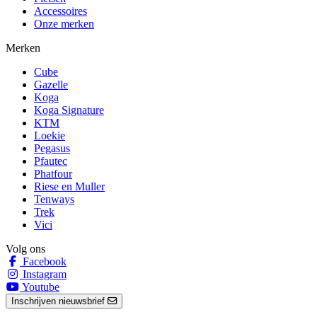
Accessoires
Onze merken
Merken
Cube
Gazelle
Koga
Koga Signature
KTM
Loekie
Pegasus
Pfautec
Phatfour
Riese en Muller
Tenways
Trek
Vici
Volg ons
Facebook
Instagram
Youtube
Inschrijven nieuwsbrief