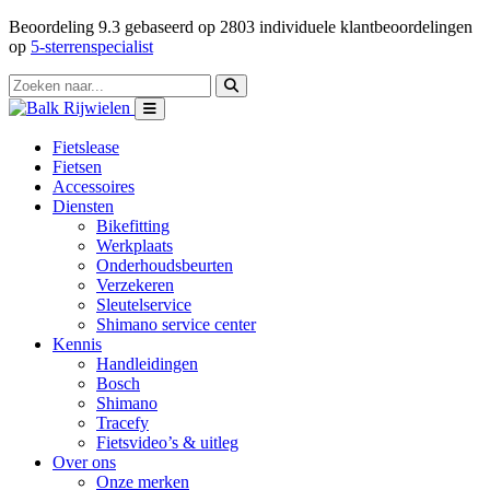
Beoordeling
9.3
gebaseerd op
2803
individuele klantbeoordelingen
op
5-sterrenspecialist
Fietslease
Fietsen
Accessoires
Diensten
Bikefitting
Werkplaats
Onderhoudsbeurten
Verzekeren
Sleutelservice
Shimano service center
Kennis
Handleidingen
Bosch
Shimano
Tracefy
Fietsvideo’s & uitleg
Over ons
Onze merken