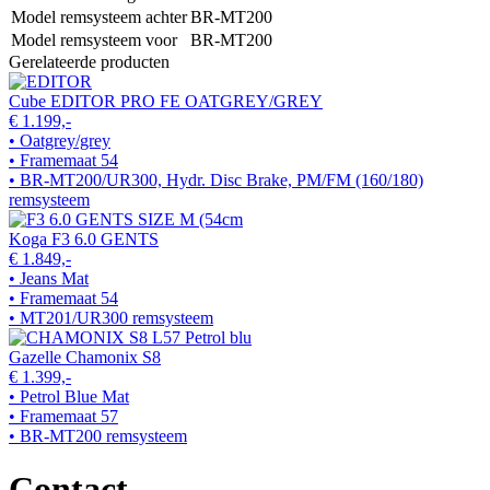
Model remsysteem achter
BR-MT200
Model remsysteem voor
BR-MT200
Gerelateerde producten
Cube EDITOR PRO FE OATGREY/GREY
€ 1.199,-
• Oatgrey/grey
• Framemaat 54
• BR-MT200/UR300, Hydr. Disc Brake, PM/FM (160/180)
remsysteem
Koga F3 6.0 GENTS
€ 1.849,-
• Jeans Mat
• Framemaat 54
• MT201/UR300 remsysteem
Gazelle Chamonix S8
€ 1.399,-
• Petrol Blue Mat
• Framemaat 57
• BR-MT200 remsysteem
Contact