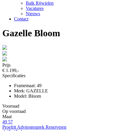
Balk Rijwielen
Vacatures
Nieuws
Contact
Gazelle Bloom
Prijs
€ 1.199,-
Specificaties
Framemaat: 49
Merk: GAZELLE
Model: Bloom
Voorraad
Op voorraad
Maat
49
57
Proefrit
Adviesgesprek
Reserveren