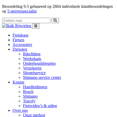
Beoordeling
9.3
gebaseerd op
2804
individuele klantbeoordelingen
op
5-sterrenspecialist
Fietslease
Fietsen
Accessoires
Diensten
Bikefitting
Werkplaats
Onderhoudsbeurten
Verzekeren
Sleutelservice
Shimano service center
Kennis
Handleidingen
Bosch
Shimano
Tracefy
Fietsvideo’s & uitleg
Over ons
Onze merken