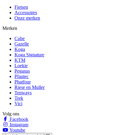
Fietsen
Accessoires
Onze merken
Merken
Cube
Gazelle
Koga
Koga Signature
KTM
Loekie
Pegasus
Pfautec
Phatfour
Riese en Muller
Tenways
Trek
Vici
Volg ons
Facebook
Instagram
Youtube