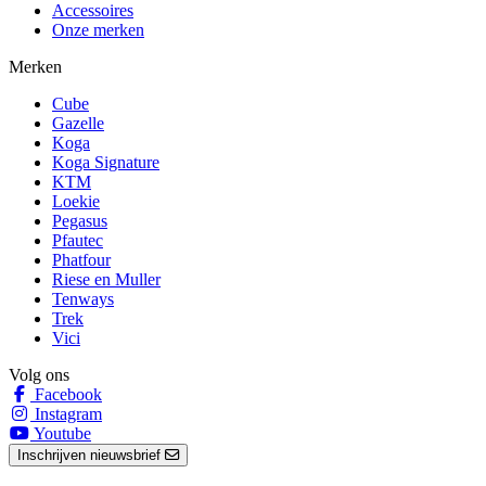
Accessoires
Onze merken
Merken
Cube
Gazelle
Koga
Koga Signature
KTM
Loekie
Pegasus
Pfautec
Phatfour
Riese en Muller
Tenways
Trek
Vici
Volg ons
Facebook
Instagram
Youtube
Inschrijven nieuwsbrief