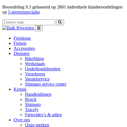
Beoordeling
9.3
gebaseerd op
2801
individuele klantbeoordelingen
op
5-sterrenspecialist
Fietslease
Fietsen
Accessoires
Diensten
Bikefitting
Werkplaats
Onderhoudsbeurten
Verzekeren
Sleutelservice
Shimano service center
Kennis
Handleidingen
Bosch
Shimano
Tracefy
Fietsvideo’s & uitleg
Over ons
Onze merken