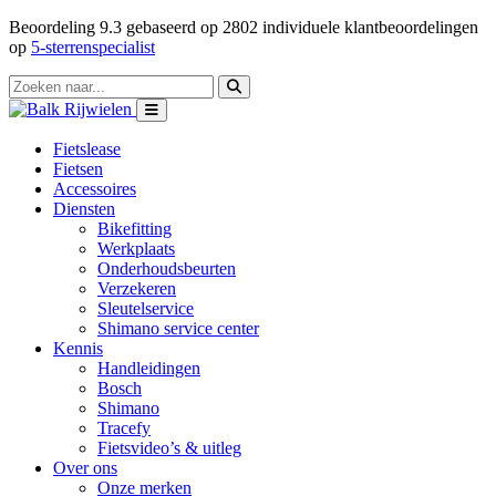
Beoordeling
9.3
gebaseerd op
2802
individuele klantbeoordelingen
op
5-sterrenspecialist
Fietslease
Fietsen
Accessoires
Diensten
Bikefitting
Werkplaats
Onderhoudsbeurten
Verzekeren
Sleutelservice
Shimano service center
Kennis
Handleidingen
Bosch
Shimano
Tracefy
Fietsvideo’s & uitleg
Over ons
Onze merken