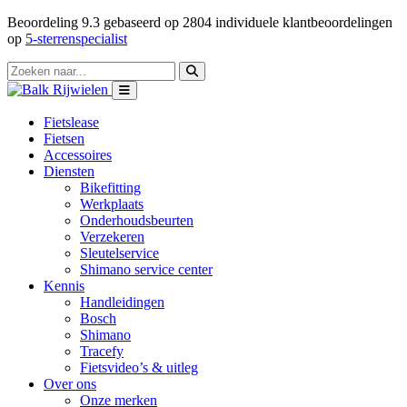
Beoordeling
9.3
gebaseerd op
2804
individuele klantbeoordelingen
op
5-sterrenspecialist
Fietslease
Fietsen
Accessoires
Diensten
Bikefitting
Werkplaats
Onderhoudsbeurten
Verzekeren
Sleutelservice
Shimano service center
Kennis
Handleidingen
Bosch
Shimano
Tracefy
Fietsvideo’s & uitleg
Over ons
Onze merken