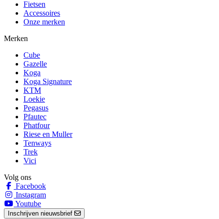
Fietsen
Accessoires
Onze merken
Merken
Cube
Gazelle
Koga
Koga Signature
KTM
Loekie
Pegasus
Pfautec
Phatfour
Riese en Muller
Tenways
Trek
Vici
Volg ons
Facebook
Instagram
Youtube
Inschrijven nieuwsbrief