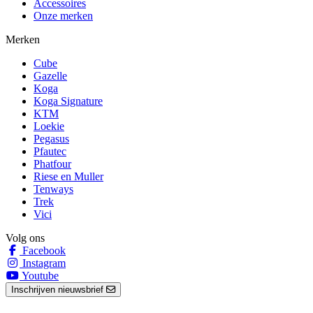
Accessoires
Onze merken
Merken
Cube
Gazelle
Koga
Koga Signature
KTM
Loekie
Pegasus
Pfautec
Phatfour
Riese en Muller
Tenways
Trek
Vici
Volg ons
Facebook
Instagram
Youtube
Inschrijven nieuwsbrief