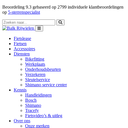
Beoordeling
9.3
gebaseerd op
2799
individuele klantbeoordelingen
op
5-sterrenspecialist
Fietslease
Fietsen
Accessoires
Diensten
Bikefitting
Werkplaats
Onderhoudsbeurten
Verzekeren
Sleutelservice
Shimano service center
Kennis
Handleidingen
Bosch
Shimano
Tracefy
Fietsvideo’s & uitleg
Over ons
Onze merken