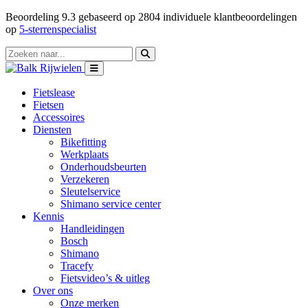
Beoordeling
9.3
gebaseerd op
2804
individuele klantbeoordelingen
op
5-sterrenspecialist
Fietslease
Fietsen
Accessoires
Diensten
Bikefitting
Werkplaats
Onderhoudsbeurten
Verzekeren
Sleutelservice
Shimano service center
Kennis
Handleidingen
Bosch
Shimano
Tracefy
Fietsvideo’s & uitleg
Over ons
Onze merken