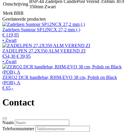
BSP-44 Zadelpen CandlePost Verend 350mm 30.9
Omschrijving
350mm Zwart
Merk
BBB
Gerelateerde producten
Zadelpen Suntour SP12NCX 27,2 mm (.)
€ 119,95
• Zwart
ZADELPEN 27.2X350 ALM VEREND ZI
€54,30
€ 39,95
• Zwart
ZERO2 DCR handlebar, RHM-EVO 38 cm, Polish on Black
(POB), A
€ 65,-
Contact
Naam
Telefoonnummer