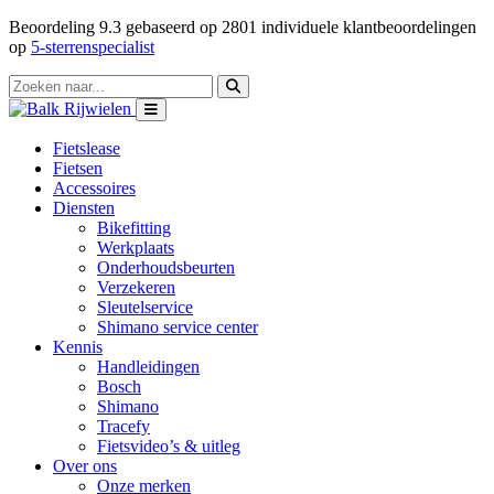
Beoordeling
9.3
gebaseerd op
2801
individuele klantbeoordelingen
op
5-sterrenspecialist
Fietslease
Fietsen
Accessoires
Diensten
Bikefitting
Werkplaats
Onderhoudsbeurten
Verzekeren
Sleutelservice
Shimano service center
Kennis
Handleidingen
Bosch
Shimano
Tracefy
Fietsvideo’s & uitleg
Over ons
Onze merken