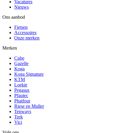
Vacatures
Nieuws
Ons aanbod
Fietsen
Accessoires
Onze merken
Merken
Cube
Gazelle
Koga
Koga Signature
KTM
Loekie
Pegasus
Pfautec
Phatfour
Riese en Muller
Tenways
Trek
Vici
Volg ons