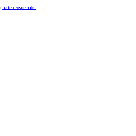
op
5-sterrenspecialist