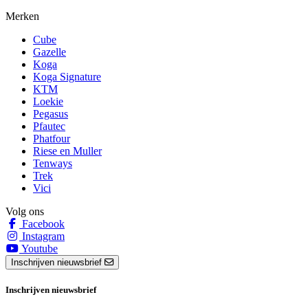
Merken
Cube
Gazelle
Koga
Koga Signature
KTM
Loekie
Pegasus
Pfautec
Phatfour
Riese en Muller
Tenways
Trek
Vici
Volg ons
Facebook
Instagram
Youtube
Inschrijven nieuwsbrief
Inschrijven nieuwsbrief