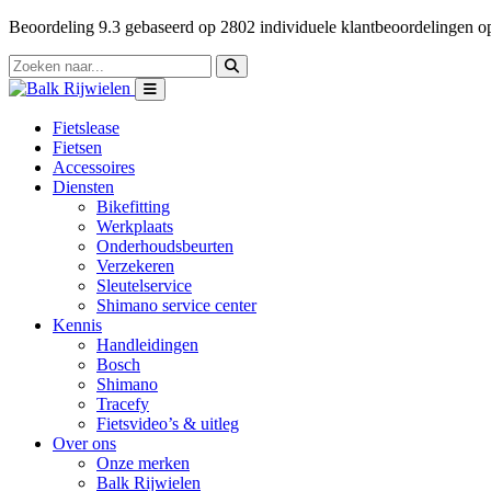
Beoordeling
9.3
gebaseerd op
2802
individuele klantbeoordelingen 
Fietslease
Fietsen
Accessoires
Diensten
Bikefitting
Werkplaats
Onderhoudsbeurten
Verzekeren
Sleutelservice
Shimano service center
Kennis
Handleidingen
Bosch
Shimano
Tracefy
Fietsvideo’s & uitleg
Over ons
Onze merken
Balk Rijwielen