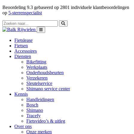
Beoordeling
9.3
gebaseerd op
2801
individuele klantbeoordelingen
op
5-sterrenspecialist
Fietslease
Fietsen
Accessoires
Diensten
Bikefitting
Werkplaats
Onderhoudsbeurten
Verzekeren
Sleutelservice
Shimano service center
Kennis
Handleidingen
Bosch
Shimano
Tracefy
Fietsvideo’s & uitleg
Over ons
Onze merken