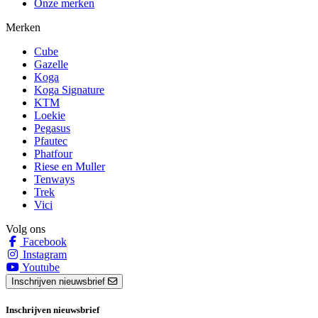
Onze merken
Merken
Cube
Gazelle
Koga
Koga Signature
KTM
Loekie
Pegasus
Pfautec
Phatfour
Riese en Muller
Tenways
Trek
Vici
Volg ons
Facebook
Instagram
Youtube
Inschrijven nieuwsbrief
Inschrijven nieuwsbrief