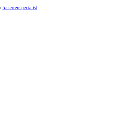
op
5-sterrenspecialist