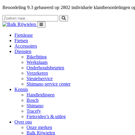
Beoordeling
9.3
gebaseerd op
2802
individuele klantbeoordelingen 
Fietslease
Fietsen
Accessoires
Diensten
Bikefitting
Werkplaats
Onderhoudsbeurten
Verzekeren
Sleutelservice
Shimano service center
Kennis
Handleidingen
Bosch
Shimano
Tracefy
Fietsvideo’s & uitleg
Over ons
Onze merken
Balk Rijwielen