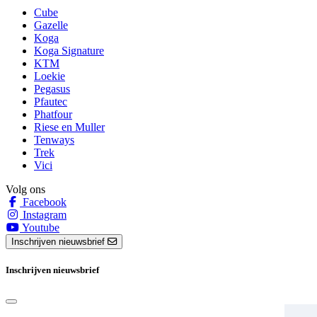
Cube
Gazelle
Koga
Koga Signature
KTM
Loekie
Pegasus
Pfautec
Phatfour
Riese en Muller
Tenways
Trek
Vici
Volg ons
Facebook
Instagram
Youtube
Inschrijven nieuwsbrief
Inschrijven nieuwsbrief