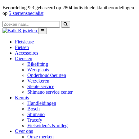
Beoordeling
9.3
gebaseerd op
2804
individuele klantbeoordelingen
op
5-sterrenspecialist
Fietslease
Fietsen
Accessoires
Diensten
Bikefitting
Werkplaats
Onderhoudsbeurten
Verzekeren
Sleutelservice
Shimano service center
Kennis
Handleidingen
Bosch
Shimano
Tracefy
Fietsvideo’s & uitleg
Over ons
Onze merken