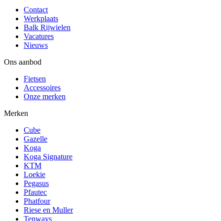
Contact
Werkplaats
Balk Rijwielen
Vacatures
Nieuws
Ons aanbod
Fietsen
Accessoires
Onze merken
Merken
Cube
Gazelle
Koga
Koga Signature
KTM
Loekie
Pegasus
Pfautec
Phatfour
Riese en Muller
Tenways