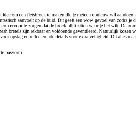
 idee om een fietsbroek te maken die je meteen opnieuw wil aandoen na
antastisch aanvoelt op de huid. Dit geeft een wow-gevoel van zodra je 
 om ervoor te zorgen dat de broek blijft zitten waar je het wilt. Daar
De mesh bretels zijn rekbaar en voldoende geventileerd. Natuurlijk kozen
 voor opslag en reflecterende details voor extra veiligheid. Dit alles m
ecte pasvorm