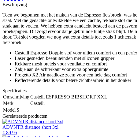
Beschrijving
Toen we begonnen met het maken van de Espresso fietsbroek, was het
staat. Met die gedachte ontwikkelde we een zachte, rekbare stof die f
strak aan te voelen. We hebben extra aandacht besteed aan de pasvorm
broekspijpen. Dit zorgt ervoor dat je gebruinde lijntje strak blijft. 
door. Tot slot voegden we nog wat extra details toe, zoals 1 achterzak
fietsbroek.
Castelli Espresso Doppio stof voor ultiem comfort en een perf
Laser gesneden beenuiteinden met siliconen gripper
Rekbare mesh bretels voor ventilatie en comfort
Zakje aan de achterkant voor extra opbergruimte
Progetto X2 Air naadloze zeem voor een hele dag comfort
Reflecterende details voor betere zichtbaarheid in het donker
Specificaties
Omschrijving
Castelli ESPRESSO BIBSHORT XXL
Merk
Castelli
Model
S
Gerelateerde producten
ADVNTR distance short 3xl
€ 89,95