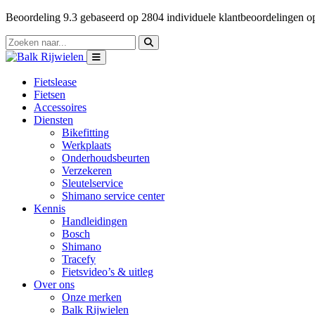
Beoordeling
9.3
gebaseerd op
2804
individuele klantbeoordelingen 
Fietslease
Fietsen
Accessoires
Diensten
Bikefitting
Werkplaats
Onderhoudsbeurten
Verzekeren
Sleutelservice
Shimano service center
Kennis
Handleidingen
Bosch
Shimano
Tracefy
Fietsvideo’s & uitleg
Over ons
Onze merken
Balk Rijwielen