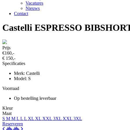
Vacatures
Nieuws
Contact
Castelli ESPRESSO BIBSHOR
Prijs
€160,-
€ 150,-
Specificaties
Merk: Castelli
Model: S
Voorraad
Op bestelling leverbaar
Kleur
Maat
S
M
M
L
L
L
XL
XL
XXL
3XL
XXL
3XL
Reserveren