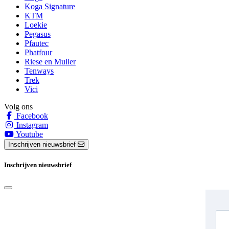
Koga Signature
KTM
Loekie
Pegasus
Pfautec
Phatfour
Riese en Muller
Tenways
Trek
Vici
Volg ons
Facebook
Instagram
Youtube
Inschrijven nieuwsbrief
Inschrijven nieuwsbrief