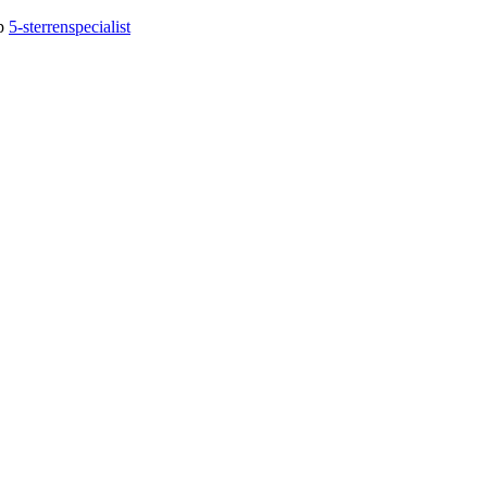
op
5-sterrenspecialist