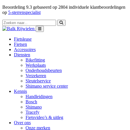
Beoordeling
9.3
gebaseerd op
2804
individuele klantbeoordelingen
op
5-sterrenspecialist
Fietslease
Fietsen
Accessoires
Diensten
Bikefitting
Werkplaats
Onderhoudsbeurten
Verzekeren
Sleutelservice
Shimano service center
Kennis
Handleidingen
Bosch
Shimano
Tracefy
Fietsvideo’s & uitleg
Over ons
Onze merken