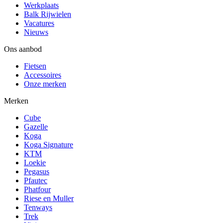
Werkplaats
Balk Rijwielen
Vacatures
Nieuws
Ons aanbod
Fietsen
Accessoires
Onze merken
Merken
Cube
Gazelle
Koga
Koga Signature
KTM
Loekie
Pegasus
Pfautec
Phatfour
Riese en Muller
Tenways
Trek