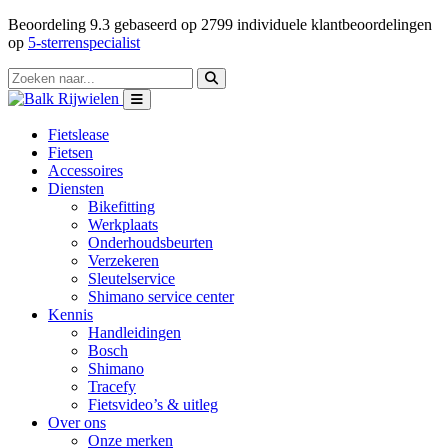
Beoordeling
9.3
gebaseerd op
2799
individuele klantbeoordelingen
op
5-sterrenspecialist
Fietslease
Fietsen
Accessoires
Diensten
Bikefitting
Werkplaats
Onderhoudsbeurten
Verzekeren
Sleutelservice
Shimano service center
Kennis
Handleidingen
Bosch
Shimano
Tracefy
Fietsvideo’s & uitleg
Over ons
Onze merken