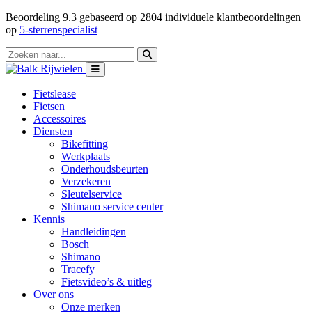
Beoordeling
9.3
gebaseerd op
2804
individuele klantbeoordelingen
op
5-sterrenspecialist
Fietslease
Fietsen
Accessoires
Diensten
Bikefitting
Werkplaats
Onderhoudsbeurten
Verzekeren
Sleutelservice
Shimano service center
Kennis
Handleidingen
Bosch
Shimano
Tracefy
Fietsvideo’s & uitleg
Over ons
Onze merken