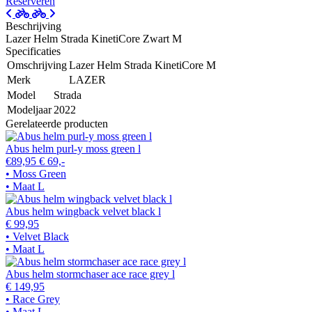
Reserveren
Beschrijving
Lazer Helm Strada KinetiCore Zwart M
Specificaties
Omschrijving
Lazer Helm Strada KinetiCore M
Merk
LAZER
Model
Strada
Modeljaar
2022
Gerelateerde producten
Abus helm purl-y moss green l
€89,95
€ 69,-
• Moss Green
• Maat L
Abus helm wingback velvet black l
€ 99,95
• Velvet Black
• Maat L
Abus helm stormchaser ace race grey l
€ 149,95
• Race Grey
• Maat L