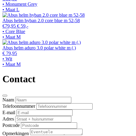
• Monument Grey
• Maat L
Abus helm hyban 2.0 core blue m 52-58
€79,95
€ 59,-
• Core Blue
• Maat M
Abus helm aduro 3.0 polar white m (.)
€ 79,95
• Wit
• Maat M
Contact
Naam
Telefoonnummer
E-mail
Adres
Postcode
Opmerkingen