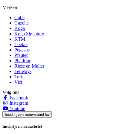
Merken
Cube
Gazelle
Koga
Koga Signature
KTM
Loekie
Pegasus
Pfautec
Phatfour
Riese en Muller
Tenways
Trek
Vici
Volg ons
Facebook
Instagram
Youtube
Inschrijven nieuwsbrief
Inschrijven nieuwsbrief