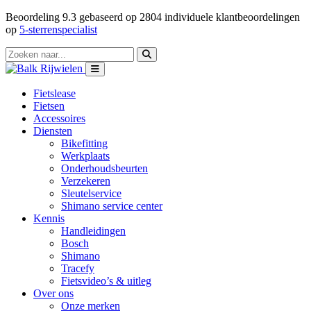
Beoordeling
9.3
gebaseerd op
2804
individuele klantbeoordelingen
op
5-sterrenspecialist
Fietslease
Fietsen
Accessoires
Diensten
Bikefitting
Werkplaats
Onderhoudsbeurten
Verzekeren
Sleutelservice
Shimano service center
Kennis
Handleidingen
Bosch
Shimano
Tracefy
Fietsvideo’s & uitleg
Over ons
Onze merken