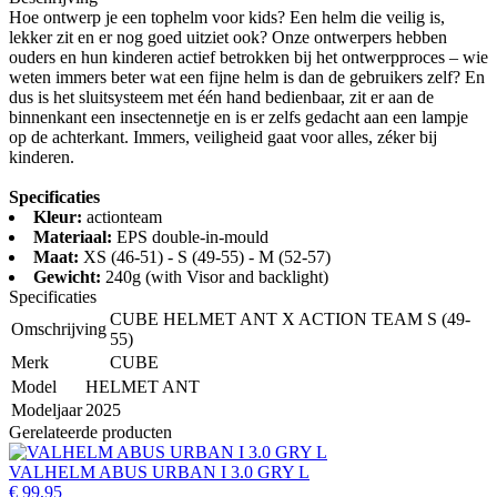
Hoe ontwerp je een tophelm voor kids? Een helm die veilig is,
lekker zit en er nog goed uitziet ook? Onze ontwerpers hebben
ouders en hun kinderen actief betrokken bij het ontwerpproces – wie
weten immers beter wat een fijne helm is dan de gebruikers zelf? En
dus is het sluitsysteem met één hand bedienbaar, zit er aan de
binnenkant een insectennetje en is er zelfs gedacht aan een lampje
op de achterkant. Immers, veiligheid gaat voor alles, zéker bij
kinderen.
Specificaties
Kleur:
actionteam
Materiaal:
EPS double-in-mould
Maat:
XS (46-51) - S (49-55) - M (52-57)
Gewicht:
240g (with Visor and backlight)
Specificaties
CUBE HELMET ANT X ACTION TEAM S (49-
Omschrijving
55)
Merk
CUBE
Model
HELMET ANT
Modeljaar
2025
Gerelateerde producten
VALHELM ABUS URBAN I 3.0 GRY L
€ 99,95