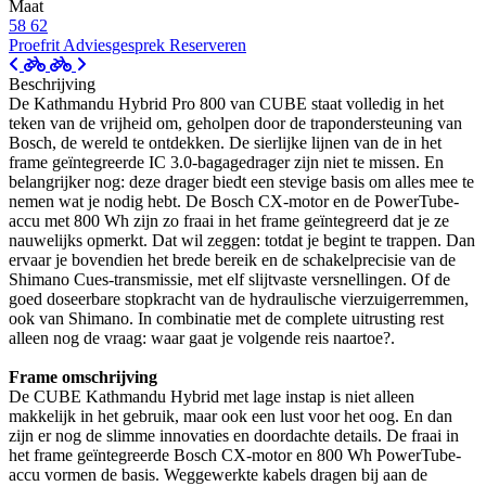
Maat
58
62
Proefrit
Adviesgesprek
Reserveren
Beschrijving
De Kathmandu Hybrid Pro 800 van CUBE staat volledig in het
teken van de vrijheid om, geholpen door de trapondersteuning van
Bosch, de wereld te ontdekken. De sierlijke lijnen van de in het
frame geïntegreerde IC 3.0-bagagedrager zijn niet te missen. En
belangrijker nog: deze drager biedt een stevige basis om alles mee te
nemen wat je nodig hebt. De Bosch CX-motor en de PowerTube-
accu met 800 Wh zijn zo fraai in het frame geïntegreerd dat je ze
nauwelijks opmerkt. Dat wil zeggen: totdat je begint te trappen. Dan
ervaar je bovendien het brede bereik en de schakelprecisie van de
Shimano Cues-transmissie, met elf slijtvaste versnellingen. Of de
goed doseerbare stopkracht van de hydraulische vierzuigerremmen,
ook van Shimano. In combinatie met de complete uitrusting rest
alleen nog de vraag: waar gaat je volgende reis naartoe?.
Frame omschrijving
De CUBE Kathmandu Hybrid met lage instap is niet alleen
makkelijk in het gebruik, maar ook een lust voor het oog. En dan
zijn er nog de slimme innovaties en doordachte details. De fraai in
het frame geïntegreerde Bosch CX-motor en 800 Wh PowerTube-
accu vormen de basis. Weggewerkte kabels dragen bij aan de