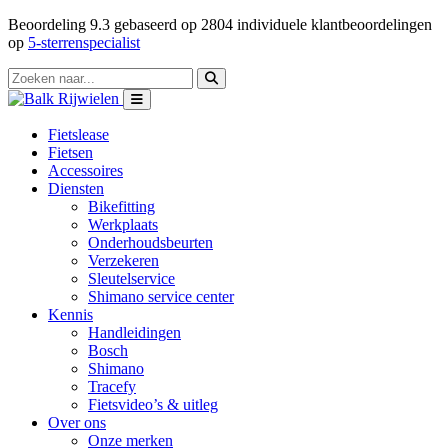
Beoordeling
9.3
gebaseerd op
2804
individuele klantbeoordelingen
op
5-sterrenspecialist
Fietslease
Fietsen
Accessoires
Diensten
Bikefitting
Werkplaats
Onderhoudsbeurten
Verzekeren
Sleutelservice
Shimano service center
Kennis
Handleidingen
Bosch
Shimano
Tracefy
Fietsvideo’s & uitleg
Over ons
Onze merken