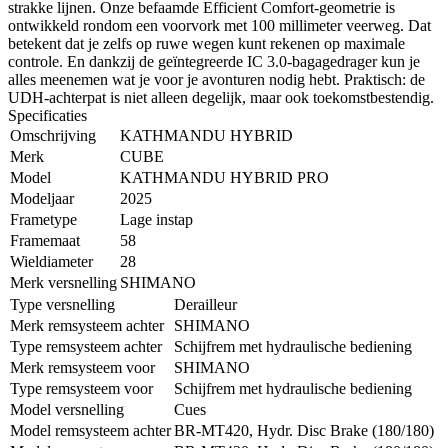
strakke lijnen. Onze befaamde Efficient Comfort-geometrie is
ontwikkeld rondom een voorvork met 100 millimeter veerweg. Dat
betekent dat je zelfs op ruwe wegen kunt rekenen op maximale
controle. En dankzij de geïntegreerde IC 3.0-bagagedrager kun je
alles meenemen wat je voor je avonturen nodig hebt. Praktisch: de
UDH-achterpat is niet alleen degelijk, maar ook toekomstbestendig.
Specificaties
Omschrijving
KATHMANDU HYBRID
Merk
CUBE
Model
KATHMANDU HYBRID PRO
Modeljaar
2025
Frametype
Lage instap
Framemaat
58
Wieldiameter
28
Merk versnelling
SHIMANO
Type versnelling
Derailleur
Merk remsysteem achter
SHIMANO
Type remsysteem achter
Schijfrem met hydraulische bediening
Merk remsysteem voor
SHIMANO
Type remsysteem voor
Schijfrem met hydraulische bediening
Model versnelling
Cues
Model remsysteem achter
BR-MT420, Hydr. Disc Brake (180/180)