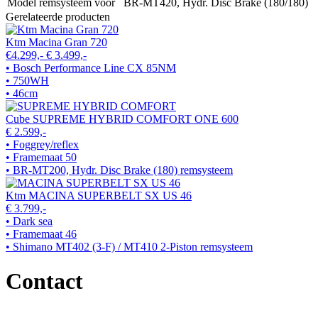
Model remsysteem voor
BR-MT420, Hydr. Disc Brake (180/180)
Gerelateerde producten
Ktm Macina Gran 720
€4.299,-
€ 3.499,-
• Bosch Performance Line CX 85NM
• 750WH
• 46cm
Cube SUPREME HYBRID COMFORT ONE 600
€ 2.599,-
• Foggrey/reflex
• Framemaat 50
• BR-MT200, Hydr. Disc Brake (180) remsysteem
Ktm MACINA SUPERBELT SX US 46
€ 3.799,-
• Dark sea
• Framemaat 46
• Shimano MT402 (3-F) / MT410 2-Piston remsysteem
Contact