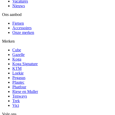
Vacatures
Nieuws
Ons aanbod
Fietsen
Accessoires
Onze merken
Merken
Cube
Gazelle
Koga
Koga Signature
KTM
Loekie
Pegasus
Pfautec
Phatfour
Riese en Muller
Tenways
Trek
Vici
Volg ons