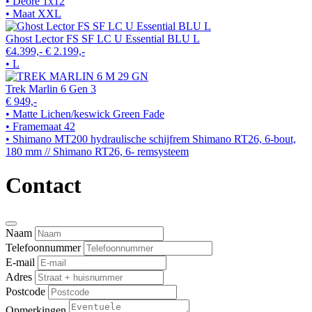
• Deore 1x12
• Maat XXL
Ghost Lector FS SF LC U Essential BLU L
€4.399,-
€ 2.199,-
• L
Trek Marlin 6 Gen 3
€ 949,-
• Matte Lichen/keswick Green Fade
• Framemaat 42
• Shimano MT200 hydraulische schijfrem Shimano RT26, 6-bout,
180 mm // Shimano RT26, 6- remsysteem
Contact
Naam
Telefoonnummer
E-mail
Adres
Postcode
Opmerkingen