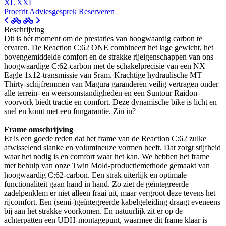
XL
XXL
Proefrit
Adviesgesprek
Reserveren
Beschrijving
Dit is hét moment om de prestaties van hoogwaardig carbon te
ervaren. De Reaction C:62 ONE combineert het lage gewicht, het
bovengemiddelde comfort en de strakke rijeigenschappen van ons
hoogwaardige C:62-carbon met de schakelprecisie van een NX
Eagle 1x12-transmissie van Sram. Krachtige hydraulische MT
Thirty-schijfremmen van Magura garanderen veilig vertragen onder
alle terrein- en weersomstandigheden en een Suntour Raidon-
voorvork biedt tractie en comfort. Deze dynamische bike is licht en
snel en komt met een fungarantie. Zin in?
Frame omschrijving
Er is een goede reden dat het frame van de Reaction C:62 zulke
afwisselend slanke en volumineuze vormen heeft. Dat zorgt stijfheid
waar het nodig is en comfort waar het kan. We hebben het frame
met behulp van onze Twin Mold-productiemethode gemaakt van
hoogwaardig C:62-carbon. Een strak uiterlijk en optimale
functionaliteit gaan hand in hand. Zo ziet de geïntegreerde
zadelpenklem er niet alleen fraai uit, maar vergroot deze tevens het
rijcomfort. Een (semi-)geïntegreerde kabelgeleiding draagt eveneens
bij aan het strakke voorkomen. En natuurlijk zit er op de
achterpatten een UDH-montagepunt, waarmee dit frame klaar is