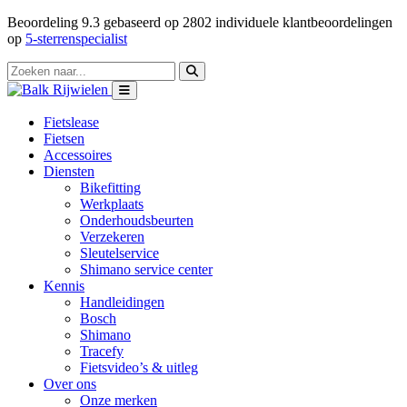
Beoordeling
9.3
gebaseerd op
2802
individuele klantbeoordelingen
op
5-sterrenspecialist
Fietslease
Fietsen
Accessoires
Diensten
Bikefitting
Werkplaats
Onderhoudsbeurten
Verzekeren
Sleutelservice
Shimano service center
Kennis
Handleidingen
Bosch
Shimano
Tracefy
Fietsvideo’s & uitleg
Over ons
Onze merken