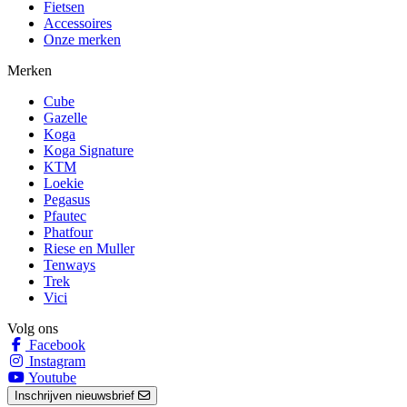
Fietsen
Accessoires
Onze merken
Merken
Cube
Gazelle
Koga
Koga Signature
KTM
Loekie
Pegasus
Pfautec
Phatfour
Riese en Muller
Tenways
Trek
Vici
Volg ons
Facebook
Instagram
Youtube
Inschrijven nieuwsbrief