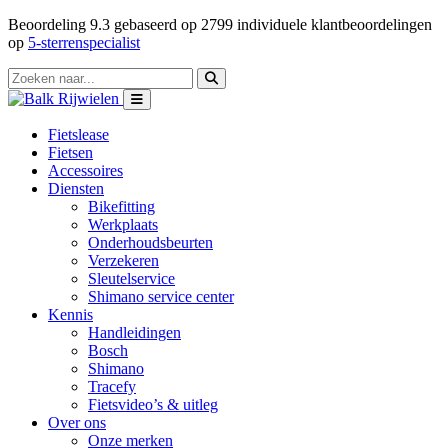
Beoordeling
9.3
gebaseerd op
2799
individuele klantbeoordelingen
op
5-sterrenspecialist
Fietslease
Fietsen
Accessoires
Diensten
Bikefitting
Werkplaats
Onderhoudsbeurten
Verzekeren
Sleutelservice
Shimano service center
Kennis
Handleidingen
Bosch
Shimano
Tracefy
Fietsvideo’s & uitleg
Over ons
Onze merken