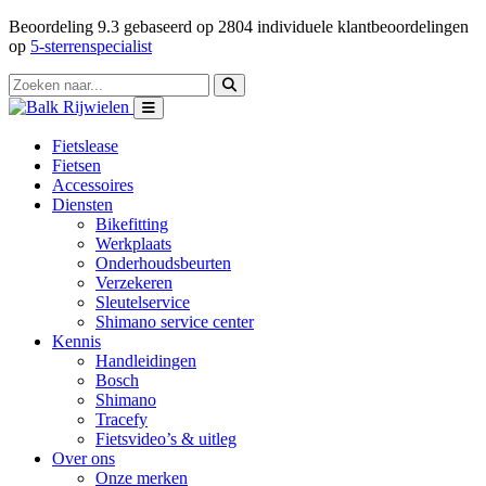
Beoordeling
9.3
gebaseerd op
2804
individuele klantbeoordelingen
op
5-sterrenspecialist
Fietslease
Fietsen
Accessoires
Diensten
Bikefitting
Werkplaats
Onderhoudsbeurten
Verzekeren
Sleutelservice
Shimano service center
Kennis
Handleidingen
Bosch
Shimano
Tracefy
Fietsvideo’s & uitleg
Over ons
Onze merken