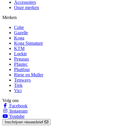
Accessoires
Onze merken
Merken
Cube
Gazelle
Koga
Koga Signature
KTM
Loekie
Pegasus
Pfautec
Phatfour
Riese en Muller
Tenways
Trek
Vici
Volg ons
Facebook
Instagram
Youtube
Inschrijven nieuwsbrief