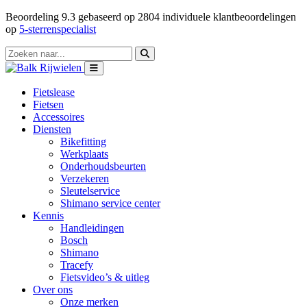
Beoordeling
9.3
gebaseerd op
2804
individuele klantbeoordelingen
op
5-sterrenspecialist
Fietslease
Fietsen
Accessoires
Diensten
Bikefitting
Werkplaats
Onderhoudsbeurten
Verzekeren
Sleutelservice
Shimano service center
Kennis
Handleidingen
Bosch
Shimano
Tracefy
Fietsvideo’s & uitleg
Over ons
Onze merken