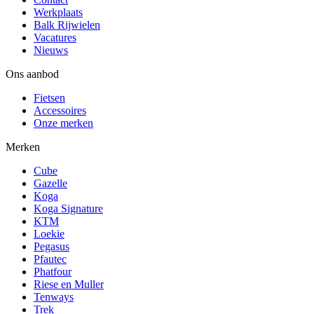
Werkplaats
Balk Rijwielen
Vacatures
Nieuws
Ons aanbod
Fietsen
Accessoires
Onze merken
Merken
Cube
Gazelle
Koga
Koga Signature
KTM
Loekie
Pegasus
Pfautec
Phatfour
Riese en Muller
Tenways
Trek