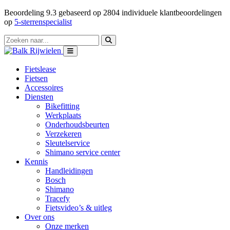
Beoordeling
9.3
gebaseerd op
2804
individuele klantbeoordelingen
op
5-sterrenspecialist
Fietslease
Fietsen
Accessoires
Diensten
Bikefitting
Werkplaats
Onderhoudsbeurten
Verzekeren
Sleutelservice
Shimano service center
Kennis
Handleidingen
Bosch
Shimano
Tracefy
Fietsvideo’s & uitleg
Over ons
Onze merken