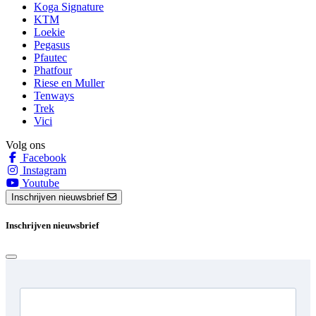
Koga Signature
KTM
Loekie
Pegasus
Pfautec
Phatfour
Riese en Muller
Tenways
Trek
Vici
Volg ons
Facebook
Instagram
Youtube
Inschrijven nieuwsbrief
Inschrijven nieuwsbrief