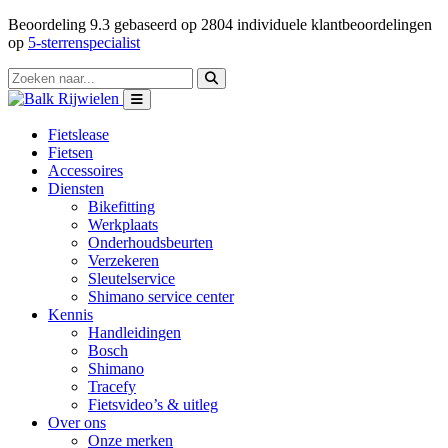
Beoordeling
9.3
gebaseerd op
2804
individuele klantbeoordelingen
op
5-sterrenspecialist
Fietslease
Fietsen
Accessoires
Diensten
Bikefitting
Werkplaats
Onderhoudsbeurten
Verzekeren
Sleutelservice
Shimano service center
Kennis
Handleidingen
Bosch
Shimano
Tracefy
Fietsvideo’s & uitleg
Over ons
Onze merken